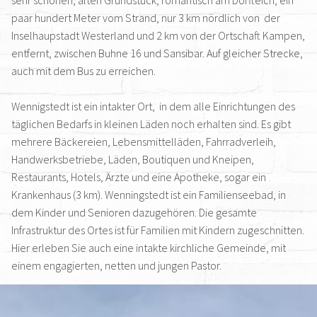
sehr schönen, alten Grundstück, romantisch am Dorfteich, ein
paar hundert Meter vom Strand, nur 3 km nördlich von der
Inselhaupstadt Westerland und 2 km von der Ortschaft Kampen,
entfernt, zwischen Buhne 16 und Sansibar. Auf gleicher Strecke,
auch mit dem Bus zu erreichen.
Wennigstedt ist ein intakter Ort, in dem alle Einrichtungen des
täglichen Bedarfs in kleinen Läden noch erhalten sind. Es gibt
mehrere Bäckereien, Lebensmittelläden, Fahrradverleih,
Handwerksbetriebe, Läden, Boutiquen und Kneipen,
Restaurants, Hotels, Ärzte und eine Apotheke, sogar ein
Krankenhaus (3 km). Wenningstedt ist ein Familienseebad, in
dem Kinder und Senioren dazugehören. Die gesamte
Infrastruktur des Ortes ist für Familien mit Kindern zugeschnitten.
Hier erleben Sie auch eine intakte kirchliche Gemeinde, mit
einem engagierten, netten und jungen Pastor.
Nur wenige Minuten von unserem Haus entfernt sind nicht nur