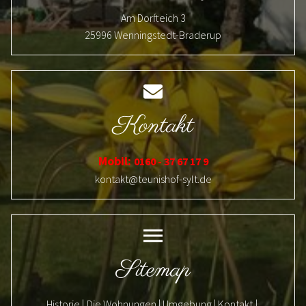
Am Dorfteich 3
25996
Wenningstedt-Braderup
Kontakt
Mobil:
0160 - 37 67 17 9
kontakt@teunishof-sylt.de
Sitemap
Historie
Die Wohnungen
Umgebung
Kontakt